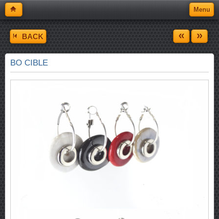
Menu
«
»
BACK
BO CIBLE