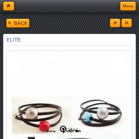
Menu
«
»
BACK
ELITE