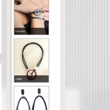
bracelet
collier