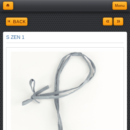
Menu
«
»
BACK
S ZEN 1