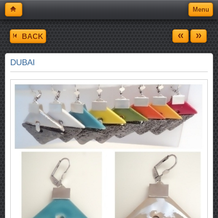
Menu
«
»
BACK
DUBAI