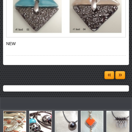
NEW
«
»